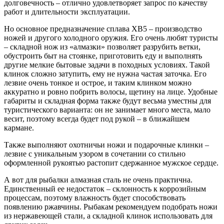
долговечность – отлично удовлетворяет запрос по качеству
работ и длительности эксплуатации.
Но основное предназначение сплава ХВ5 – производство
ножей и другого холодного оружия. Его очень любят туристы
– складной нож из «алмазки» позволяет разрубить ветки,
обустроить быт на стоянке, приготовить еду и выполнять
другие мелкие бытовые задачи в походных условиях. Такой
клинок сложно затупить, ему не нужна частая заточка. Его
лезвие очень тонкое и острое, и таким клинком можно
аккуратно и ровно побрить волосы, щетину на лице. Удобные
габариты и складная форма также будут весьма уместны для
туристического варианта: он не занимает много места, мало
весит, поэтому всегда будет под рукой – в ближайшем
кармане.
Также выполняют охотничьи ножи и подарочные клинки –
лезвие с уникальным узором в сочетании со стильно
оформленной рукоятью растопит сдержанное мужское сердце.
А вот для рыбалки алмазная сталь не очень практична.
Единственный ее недостаток – склонность к коррозийным
процессам, поэтому влажность будет способствовать
появлению ржавчины. Рыбакам рекомендуем подобрать ножи
из нержавеющей стали, а складной клинок использовать для