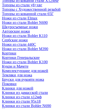
Топоры из кованой стали Х12МФ
Топоры из стали у8+хвг
Топоры с Художественной резьбой
Топоры из кованной стали 65Г
Ножи из стали Elmax
Ножи из стали Bohler N690
Шкуросъемные ножи
Авторские ножи
Ножи из стали Bohler K110
Сербские ножи
Ножи из стали 440С
Ножи из стали Bohler M390
Кортики
Кортики Генеральские
Ножи из стали Bohler K100
Кукри и Мачете
Комплектующие для ножей
Темляки для ножа
Бруски для рукояти ножа
Поковки
Клинки для ножей
Клинки из дамасской стали
Клинки из стали х12мф
Клинки из стали 95х18
Клинки из стали Bohler N690