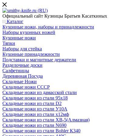
Официальный сайт
Кузницы Братьев Касаткиных
Каталог
Кухонные ножи, наборы и принадлежности
Наборы кухонных ножей
Кухонные ножи
Тяпки
Наборы для стейка
Кухонные принадлежности
Подставки и магнитные держатели
Разделочные доски
Салфетницы
Деревянная Посуда
Складные Ножи
Cкладные ножи СССР
Складные ножи из дамасской стали
Складные ножи из стали 95х18
Складные ножи из стали D2
Складные ножи из стали У10А
Складные ножи из стали х12мф
Складные ножи из стали ХВ-5(Алмазная)
Складные ножи из стали N690
Складные ножи из стали Bohler К340