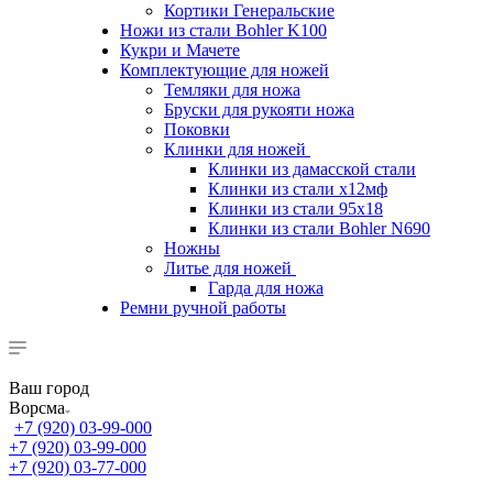
Кортики Генеральские
Ножи из стали Bohler K100
Кукри и Мачете
Комплектующие для ножей
Темляки для ножа
Бруски для рукояти ножа
Поковки
Клинки для ножей
Клинки из дамасской стали
Клинки из стали х12мф
Клинки из стали 95х18
Клинки из стали Bohler N690
Ножны
Литье для ножей
Гарда для ножа
Ремни ручной работы
Ваш город
Ворсма
+7 (920) 03-99-000
+7 (920) 03-99-000
+7 (920) 03-77-000