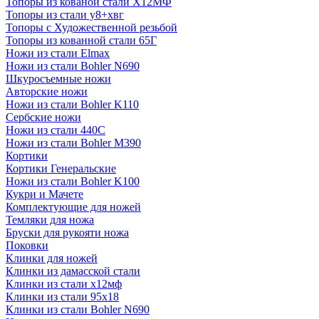
Топоры из кованой стали Х12МФ
Топоры из стали у8+хвг
Топоры с Художественной резьбой
Топоры из кованной стали 65Г
Ножи из стали Elmax
Ножи из стали Bohler N690
Шкуросъемные ножи
Авторские ножи
Ножи из стали Bohler K110
Сербские ножи
Ножи из стали 440С
Ножи из стали Bohler M390
Кортики
Кортики Генеральские
Ножи из стали Bohler K100
Кукри и Мачете
Комплектующие для ножей
Темляки для ножа
Бруски для рукояти ножа
Поковки
Клинки для ножей
Клинки из дамасской стали
Клинки из стали х12мф
Клинки из стали 95х18
Клинки из стали Bohler N690