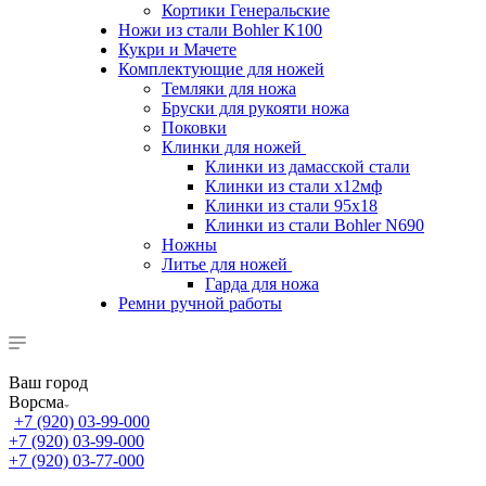
Кортики Генеральские
Ножи из стали Bohler K100
Кукри и Мачете
Комплектующие для ножей
Темляки для ножа
Бруски для рукояти ножа
Поковки
Клинки для ножей
Клинки из дамасской стали
Клинки из стали х12мф
Клинки из стали 95х18
Клинки из стали Bohler N690
Ножны
Литье для ножей
Гарда для ножа
Ремни ручной работы
Ваш город
Ворсма
+7 (920) 03-99-000
+7 (920) 03-99-000
+7 (920) 03-77-000