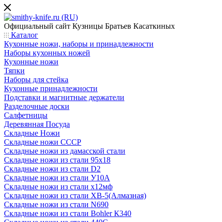
Официальный сайт
Кузницы Братьев Касаткиных
Каталог
Кухонные ножи, наборы и принадлежности
Наборы кухонных ножей
Кухонные ножи
Тяпки
Наборы для стейка
Кухонные принадлежности
Подставки и магнитные держатели
Разделочные доски
Салфетницы
Деревянная Посуда
Складные Ножи
Cкладные ножи СССР
Складные ножи из дамасской стали
Складные ножи из стали 95х18
Складные ножи из стали D2
Складные ножи из стали У10А
Складные ножи из стали х12мф
Складные ножи из стали ХВ-5(Алмазная)
Складные ножи из стали N690
Складные ножи из стали Bohler К340